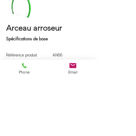
Arceau arroseur
Spécifications de base
Référence produit
AN00
Longueur
220 cm
Phone
Email
Largeur
20 cm
Hauteur
220 cm
Consommation d'eau
2.5 m³/h
Pression
0.7 - 1.7 bar
Profondeur d'eau max
40 cm
Télécharger la fiche produit